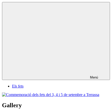
Vés
Commemoració
al
dels
contingut
fets
del
3,
4
i
5
de
setembre
a
Terrassa
Menú
Els fets
Gallery